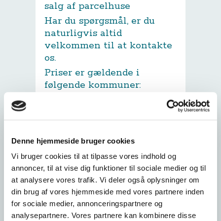
salg af parcelhuse
Har du spørgsmål, er du
naturligvis altid
velkommen til at kontakte
os.
Priser er gældende i
følgende kommuner:
Aalborg, Rebild,
Mariagerfjord, Aars,
Randers, Jammerbugt,
Hjørring og Fredrikshavn
Denne hjemmeside bruger cookies
(excl Skagen)
Vi bruger cookies til at tilpasse vores indhold og
Har du et hus der afviger
annoncer, til at vise dig funktioner til sociale medier og til
meget fra dette, så ring
at analysere vores trafik. Vi deler også oplysninger om
endelig og får et godt
din brug af vores hjemmeside med vores partnere inden
tilbud
for sociale medier, annonceringspartnere og
Priser inkl moms for
analysepartnere. Vores partnere kan kombinere disse