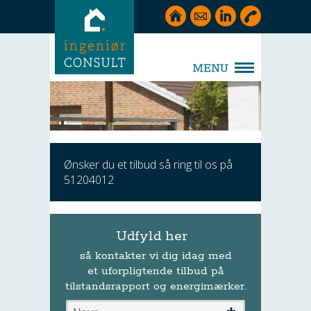
Ønsker du et tilbud så ring til os på
51204012
Udfyld her
så kontakter vi dig idag med
et uforpligtende tilbud på
tilstandsrapport og energimærker.