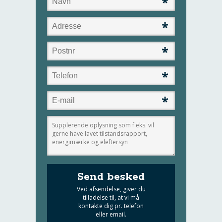
*
*
*
*
*
Send besked
Ved afsendelse, giver du
tilladelse til, at vi må
kontakte dig pr. telefon
eller email.